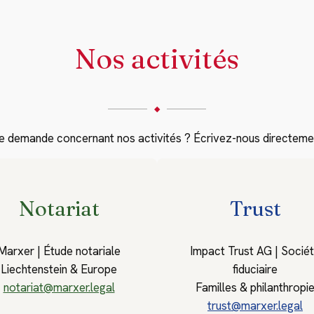
Nos activités
◆
e demande concernant nos activités ? Écrivez-nous directemen
Notariat
Trust
Marxer | Étude notariale
Impact Trust AG | Socié
Liechtenstein & Europe
fiduciaire
notariat@marxer.legal
Familles & philanthropi
trust@marxer.legal