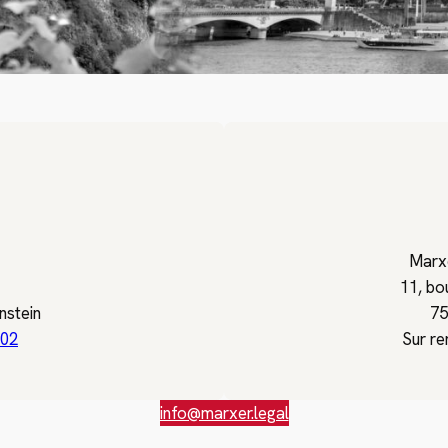
Marxe
11, bo
nstein
75
 02
Sur r
info@marxer.legal